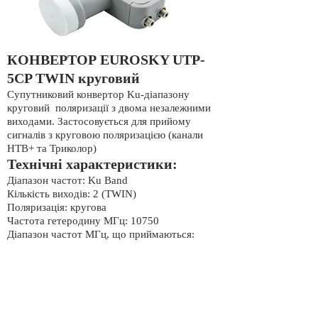
КОНВЕРТОР EUROSKY UTP-
5CP TWIN круговий
Супутниковий конвертор Ku-діапазону
круговий поляризації з двома незалежними
виходами. Застосовується для прийому
сигналів з круговою поляризацією (канали
НТВ+ та Триколор)
Технічні характеристики:
Діапазон частот: Ku Band
Кількість виходів: 2 (TWIN)
Поляризація: кругова
Частота гетеродину МГц: 10750
Діапазон частот МГц, що приймаються:
11700 - 12750
Рівень шуму: 0.3dB
Вихідний роз'єм: F-тип
Робоча температура: -25 ° С +60 ° C
Упаковка: