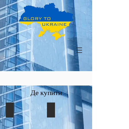
Де купити
КИЇВ
ДНІПРО