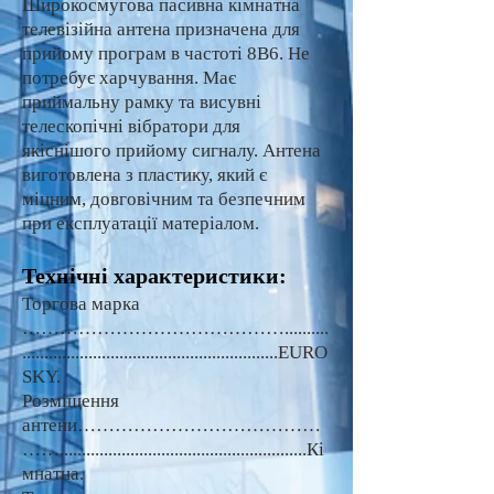
Широкосмугова пасивна кімнатна
телевізійна антена призначена для
прийому програм в частоті 8В6. Не
потребує харчування. Має
приймальну рамку та висувні
телескопічні вібратори для
якіснішого прийому сигналу. Антена
виготовлена з пластику, який є
міцним, довговічним та безпечним
при експлуатації матеріалом.
Технічні характеристики:
Торгова марка
……………………………………..........
..........................................................EURO
SKY.
Розміщення
антени…………………………………
……........................................................Кі
мнатна.