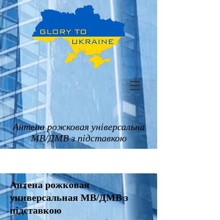
Антена рожковая універсальна
МВ/ДМВ з підставкою
Антена рожковая
универсальная МВ/ДМВ з
під
ставкою