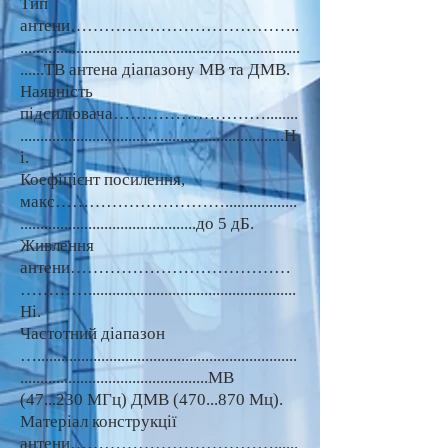
Тип
антени…………………………………..
......................................................................
......ТВ антена діапазону МВ та ДМВ.
Наявність
підсилювача………………………........
..................................................................Н
і.
Коефіцієнт посилення,
макс…………………………..................
............................................до 5 дБ.
Живлення
антени…………………………………
…………....................................................
Ні.
Частотний діапазон
….................................................................
...............................................МВ
(47...230 МГц) ДМВ (470...870 Мц).
Матеріал конструкції
антени………………………………......