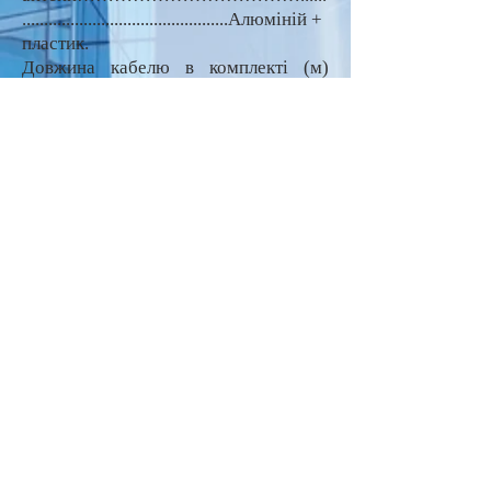
...............................................Алюміній +
пластик.
Довжина кабелю в комплекті (м)
…………………………………..............
.............................0,85м.
Підключення
антени…………………………...............
ТВ -
............................................................
штекер
.
Вихідний
опір…………………………………......
....................................................................
75 Ом.
Тип
упаковки………………….......................
......................................................................
......Поліетиленовий кульок.
Упаков
ка:
Кількість в упаковці – 12 шт.