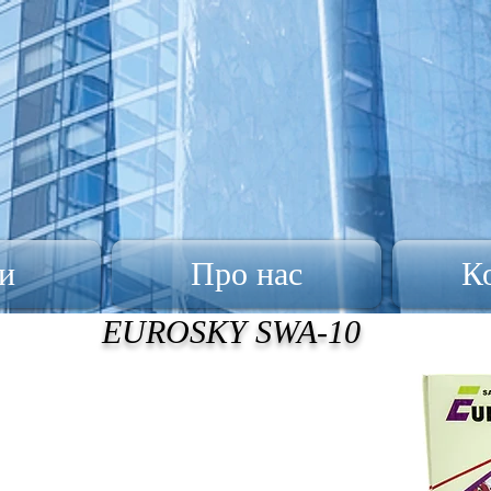
и
Про нас
К
EUROSKY SWA-10