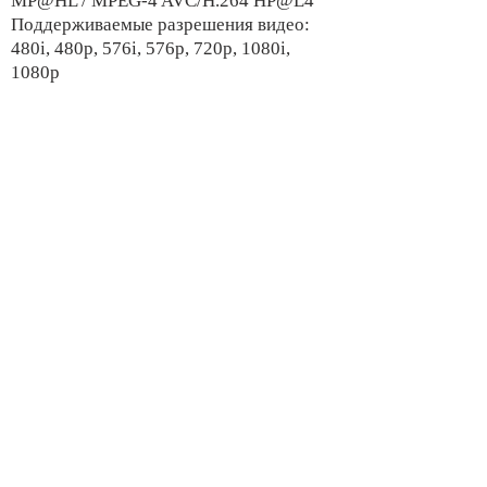
MP@HL / MPEG-4 AVC/H.264 HP@L4
Поддерживаемые разрешения видео:
480i, 480р, 576i, 576р, 720р, 1080i,
1080р
Аудио декодер: MPEG-1 Layer 1,20 /
PCM/HE-AAC V1.0
Разъемы: Антенный вход, Антенный
выход, RCA тюльпан, Порт USBx2,
HDMI
Дополнительные слоты: 2xUSB 2.0
Функция PVR и TimeShift с
использованием внешних USB-
носителей
Поддержка USB Wi-Fi адаптеров на
чипсетах 5370 и 7601
Сетевые функции: IPTV, YouTube, RSS
новости, Погода
Возможность загрузки плей листов для
IPTV с USB
Поддержка мультимедийных файлов:
MKV, AVI, JPEG, MP3