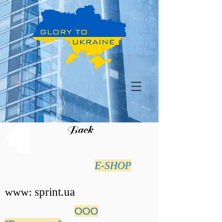
Back
E-SHOP
www:
sprint.ua
ООО