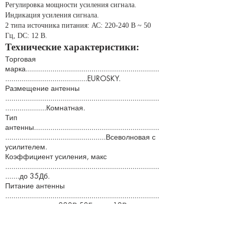
Регулировка мощности усиления сигнала.
Индикация усиления сигнала.
2 типа источника питания: АС: 220-240 В ~ 50
Гц, DC: 12 В.
Технические характеристики:
Торговая
марка.................................................................
........................................EUROSKY.
Размещение антенны
...........................................................................
....................Комнатная.
Тип
антенны.............................................................
.................................................Всеволновая с
усилителем.
Коэффициент усиления, макс
...........................................................................
.......до 35Дб.
Питание антенны
...........................................................................
..........................220В 50Гц или 12В.
Частотный диапазон
(МГц)..................................................................